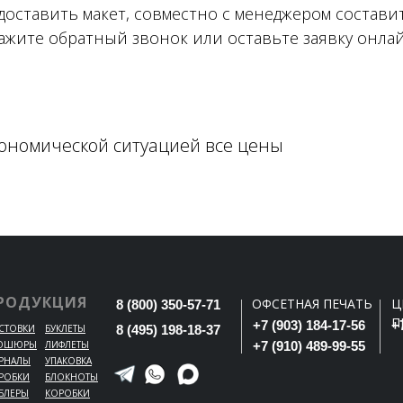
оставить макет, совместно с менеджером составит
ажите обратный звонок или оставьте заявку онлай
кономической ситуацией все цены
РОДУКЦИЯ
ОФСЕТНАЯ ПЕЧАТЬ
Ц
8 (800) 350-57-71
П
+7 (903) 184-17-56
+
СТОВКИ
БУКЛЕТЫ
8 (495) 198-18-37
ОШЮРЫ
ЛИФЛЕТЫ
+7 (910) 489-99-55
РНАЛЫ
УПАКОВКА
РОБКИ
БЛОКНОТЫ
БЛЕРЫ
КОРОБКИ