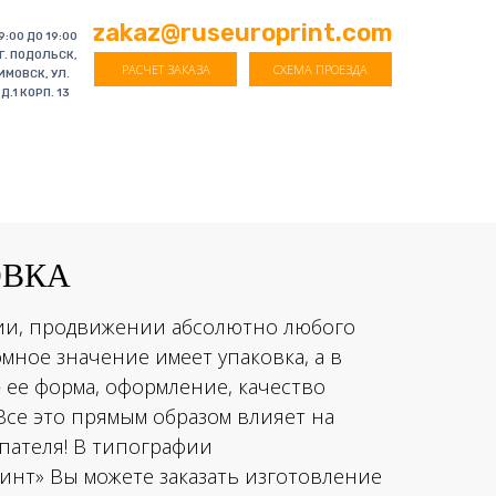
zakaz@ruseuroprint.com
9:00 ДО 19:00
 Г. ПОДОЛЬСК,
РАСЧЕТ ЗАКАЗА
СХЕМА ПРОЕЗДА
ИМОВСК, УЛ.
Д.1 КОРП. 13
ОВКА
ии, продвижении абсолютно любого
мное значение имеет упаковка, а в
– ее форма, оформление, качество
Все это прямым образом влияет на
пателя! В типографии
инт» Вы можете заказать изготовление