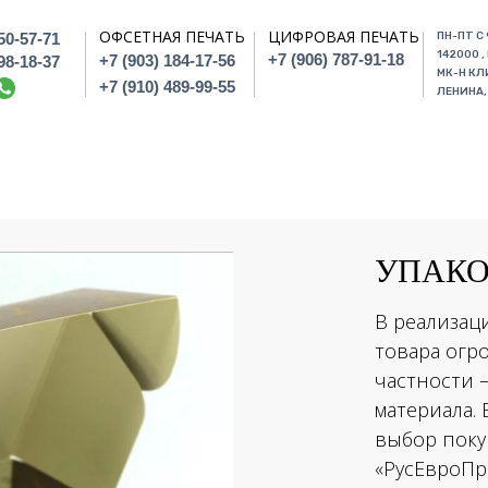
ОФСЕТНАЯ ПЕЧАТЬ
ЦИФРОВАЯ ПЕЧАТЬ
350-57-71
ПН-ПТ С 
142000 ,
+7 (906) 787-91-18
+7 (903) 184-17-56
198-18-37
МК-Н КЛ
+7 (910) 489-99-55
ЛЕНИНА, 
УПАК
В реализац
товара огро
частности 
материала. 
выбор поку
«РусЕвроПр