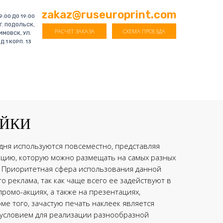
zakaz@ruseuroprint.com
9:00 ДО 19:00
 Г. ПОДОЛЬСК,
РАСЧЕТ ЗАКАЗА
СХЕМА ПРОЕЗДА
ИМОВСК, УЛ.
Д.1 КОРП. 13
ЙКИ
дня используются повсеместно, представляя
ацию, которую можно размещать на самых разных
. Приоритетная сфера использования данной
то реклама, так как чаще всего ее задействуют в
промо-акциях, а также на презентациях,
оме того, зачастую печать наклеек является
условием для реализации разнообразной