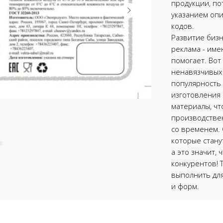
продукции, по
указанием опи
кодов.
Развитие бизне
реклама - име
помогает. Вот
ненавязчивых
популярность 
изготовления
материалы, чт
производствен
со временем.
которые стану
а это значит,
конкурентов! 
выполнить для
и форм.