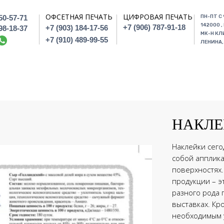
ОФСЕТНАЯ ПЕЧАТЬ
ЦИФРОВАЯ ПЕЧАТЬ
350-57-71
ПН-ПТ С 
142000 ,
+7 (906) 787-91-18
+7 (903) 184-17-56
198-18-37
МК-Н КЛ
+7 (910) 489-99-55
ЛЕНИНА, 
НАКЛЕ
Наклейки сего
собой апплик
поверхностях
продукции – э
разного рода 
выставках. Кр
необходимым 