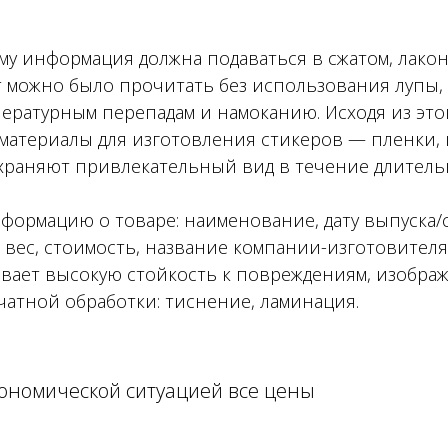
му информация должна подаваться в сжатом, лако
ст можно было прочитать без использования лупы,
ературным перепадам и намоканию. Исходя из эт
териалы для изготовления стикеров — пленки, кле
храняют привлекательный вид в течение длитель
ормацию о товаре: наименование, дату выпуска/с
 вес, стоимость, название компании-изготовител
вает высокую стойкость к повреждениям, изображ
атной обработки: тиснение, ламинация.
кономической ситуацией все цены